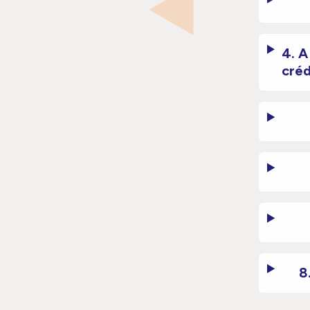
4. A
créd
8