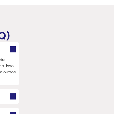
Q)
ira
io. Isso
ue outros