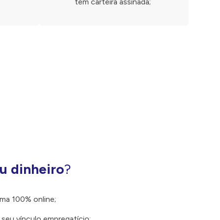
tem carteira assinada;
u dinheiro
?
rma 100% online;
 seu vínculo empregatício;