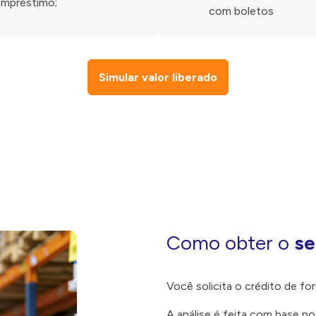
empréstimo;
com boletos
Simular valor liberado
Como obter o
se
Você solicita o crédito de fo
A análise é feita com base no