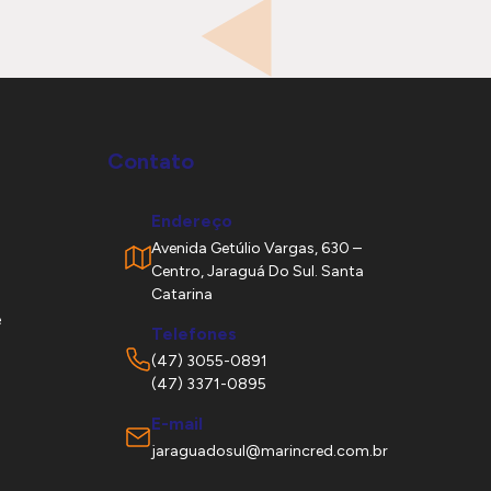
Contato
Endereço
Avenida Getúlio Vargas, 630 –
Centro, Jaraguá Do Sul. Santa
Catarina
e
Telefones
(47) 3055-0891
(47) 3371-0895
E-mail
jaraguadosul@marincred.com.br