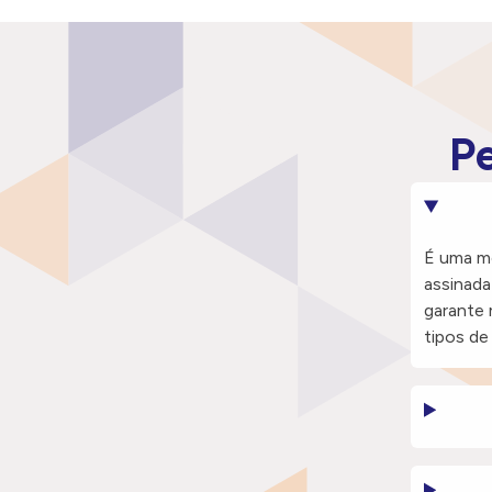
P
É uma mo
assinada
garante 
tipos de